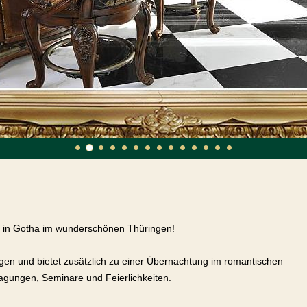
1
2
3
4
5
6
7
8
9
10
11
12
13
14
 in Gotha im wunderschönen Thüringen!
gen und bietet zusätzlich zu einer Übernachtung im romantischen
agungen, Seminare und Feierlichkeiten.